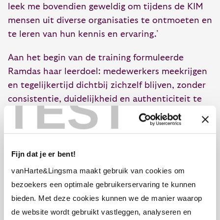
leek me bovendien geweldig om tijdens de KIM
mensen uit diverse organisaties te ontmoeten en
te leren van hun kennis en ervaring.’
Aan het begin van de training formuleerde
Ramdas haar leerdoel: medewerkers meekrijgen
en tegelijkertijd dichtbij zichzelf blijven, zonder
TEST
consistentie, duidelijkheid en authenticiteit te
verliezen. Tijdens de KIM leerde ze dat ze dit kon
bereiken door vertraging in te zetten en
geduldiger te zijn. ‘Ik ben ambitieus,
enthousiast, vol energie en snapte soms niet
Fijn dat je er bent!
waarom ik mijn team niet mee kreeg. Ik ben
vanHarte&Lingsma maakt gebruik van cookies om
beter gaan kijken wat anderen beweegt, ideeën
bezoekers een optimale gebruikerservaring te kunnen
meer in de week gaan leggen, meer informele
bieden. Met deze cookies kunnen we de manier waarop
momenten in gaan lassen met medewerkers en
de website wordt gebruikt vastleggen, analyseren en