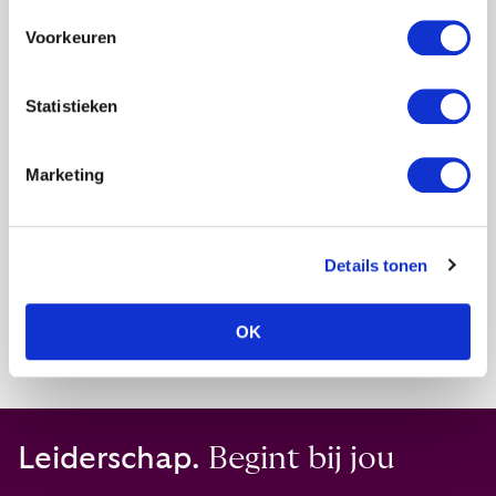
assessment adviseur in te gaan.
Voorkeuren
Wil jij meer lezen over onze assessments?
Klik
dan hier
.
Statistieken
Marketing
Details tonen
OK
Leiderschap.
Begint bij jou