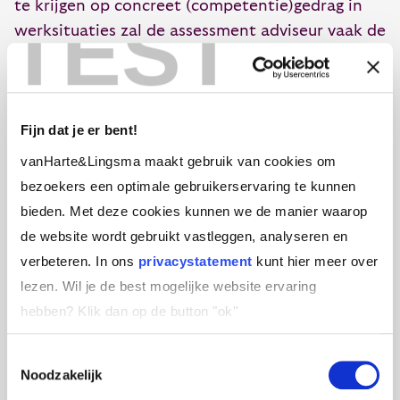
te krijgen op concreet (competentie)gedrag in
TEST
werksituaties zal de assessment adviseur vaak de
STARR-methodiek (Situatie, Taak, Actie,
Resultaat, Reflectie) inzetten. Daarnaast zal
hij/zij waar nodig meer doorvragen op motieven
Fijn dat je er bent!
of overtuigingen die ten grondslag liggen aan
jouw gedrag of handelwijze in de door jou
vanHarte&Lingsma maakt gebruik van cookies om
benoemde situaties (‘Waarom heb ik zo
bezoekers een optimale gebruikerservaring te kunnen
gehandeld?’ en ‘Waar komt dit vandaan’?’). De
bieden. Met deze cookies kunnen we de manier waarop
tip is om voor het assessment via sociale media
de website wordt gebruikt vastleggen, analyseren en
(Google, Youtube) zicht te krijgen op hoe de
verbeteren. In ons
privacystatement
kunt hier meer over
STARR-methodiek concreet in gespreksvoering
lezen. Wil je de best mogelijke website ervaring
wordt toegepast en om voor het assessment een
hebben?
Klik dan op de button "ok''
aantal concrete voorbeelden voor jezelf uit te
werken. Deze kennis en oefening kunnen je
Toestemmingsselectie
Noodzakelijk
helpen om goed voorbereid het gesprek met de