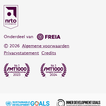
088 55 60 300
Coachen, adviseren en veranderen
Opleidingsadvies
Daring designs
088 55 60 350
advies@vanhartelingsma.nl
Onderdeel van
© 2026
Algemene voorwaarden
Privacystatement
Credits