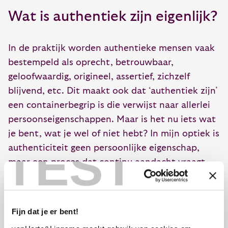
Wat is authentiek zijn eigenlijk?
In de praktijk worden authentieke mensen vaak
bestempeld als oprecht, betrouwbaar,
geloofwaardig, origineel, assertief, zichzelf
blijvend, etc. Dit maakt ook dat ‘authentiek zijn’
een containerbegrip is die verwijst naar allerlei
persoonseigenschappen. Maar is het nu iets wat
je bent, wat je wel of niet hebt? In mijn optiek is
TEST
authenticiteit geen persoonlijke eigenschap,
maar een proces dat continu aandacht vraagt
om verbinding te zoeken met jezelf en anderen,
om persoonlijk leiderschap te tonen. Het vraagt
je om verantwoordelijkheid te nemen om te
Fijn dat je er bent!
luisteren naar je gevoel, hierop te reflecteren, dit