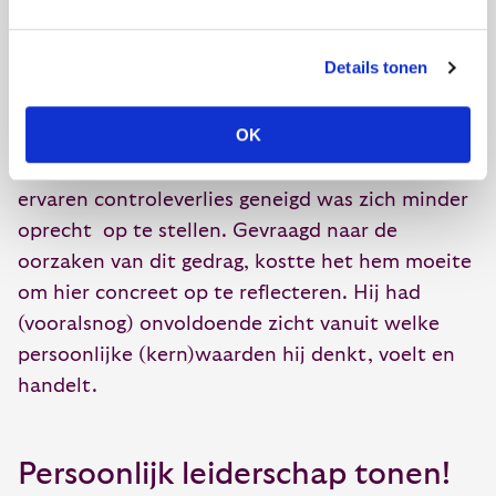
‘authentieke’ deelnemer minder kritisch naar het
effect van zijn handelen te kijken en de
Details tonen
oorzaken ervan vooral buiten zichzelf te
plaatsen. Door te confronteren, hem uit te
OK
nodigen dit wel te doen en concreet feedback te
geven, kwam hij tot het inzicht dat hij bij
ervaren controleverlies geneigd was zich minder
oprecht op te stellen. Gevraagd naar de
oorzaken van dit gedrag, kostte het hem moeite
om hier concreet op te reflecteren. Hij had
(vooralsnog) onvoldoende zicht vanuit welke
persoonlijke (kern)waarden hij denkt, voelt en
handelt.
Persoonlijk leiderschap tonen!