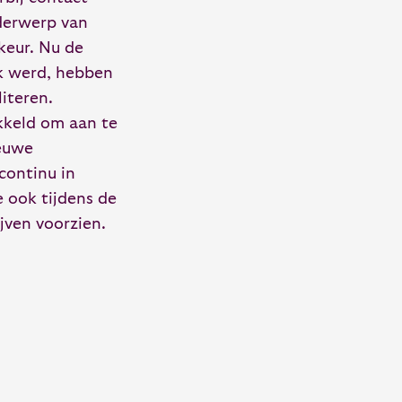
nderwerp van
keur. Nu de
jk werd, hebben
literen.
kkeld om aan te
ieuwe
continu in
e ook tijdens de
jven voorzien.