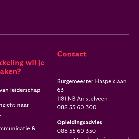
Contact
keling wil je
aken?
Burgemeester Haspelslaan
van leiderschap
63
1181 NB Amstelveen
nzicht naar
088 55 60 300
g
Opleidingsadvies
mmunicatie &
088 55 60 350