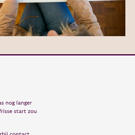
as nog langer
isse start zou
rbij contact