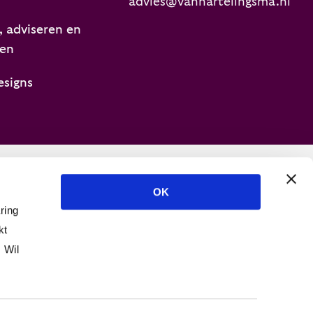
advies@vanhartelingsma.nl
 adviseren en
ren
esigns
OK
ring
kt
 Wil