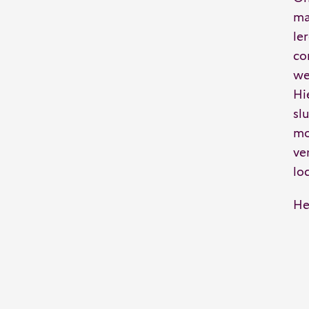
ma
le
co
we
Hi
sl
mo
ve
lo
He