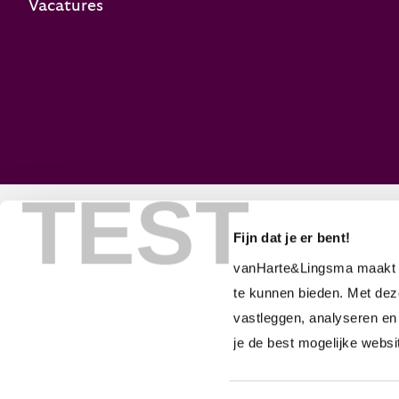
Vacatures
TEST
Fijn dat je er bent!
Onderdeel van
vanHarte&Lingsma maakt g
© 2026
Algemene voorwaarden
Pri
te kunnen bieden. Met dez
vastleggen, analyseren en
je de best mogelijke webs