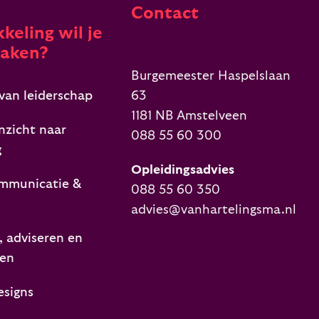
Contact
keling wil je
aken?
Burgemeester Haspelslaan
van leiderschap
63
1181 NB Amstelveen
nzicht naar
088 55 60 300
g
Opleidingsadvies
mmunicatie &
088 55 60 350
advies@vanhartelingsma.nl
 adviseren en
ren
esigns