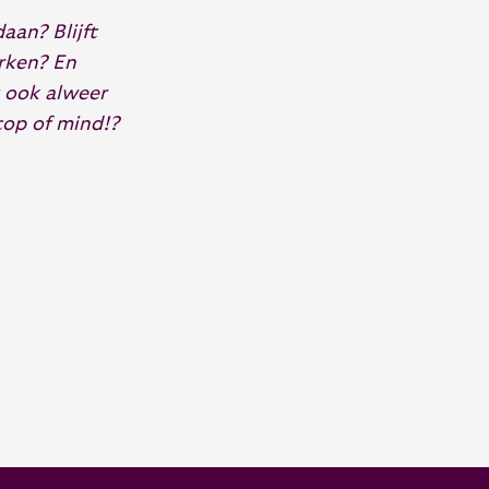
aan? Blijft
erken? En
t ook alweer
top of mind!?