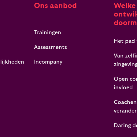
Ons aanbod
Welke
ontwik
doorm
Trainingen
Het pad 
Assessments
Van zelfi
lijkheden
Incompany
zingevin
Open co
invloed
Coachen,
verande
Daring d