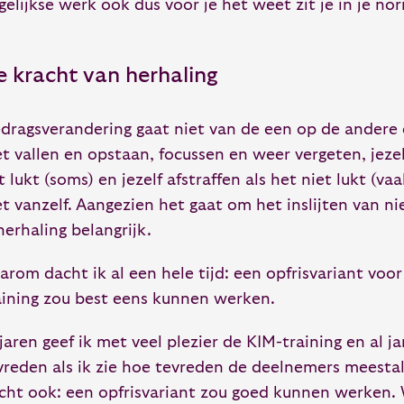
gelijkse werk ook dus voor je het weet zit je in je no
e kracht van herhaling
dragsverandering gaat niet van de een op de andere 
t vallen en opstaan, focussen en weer vergeten, jezel
t lukt (soms) en jezelf afstraffen als het niet lukt (va
et vanzelf. Aangezien het gaat om het inslijten van n
 herhaling belangrijk.
arom dacht ik al een hele tijd: een opfrisvariant voo
aining zou best eens kunnen werken.
 jaren geef ik met veel plezier de KIM-training en al j
vreden als ik zie hoe tevreden de deelnemers meestal 
cht ook: een opfrisvariant zou goed kunnen werken.