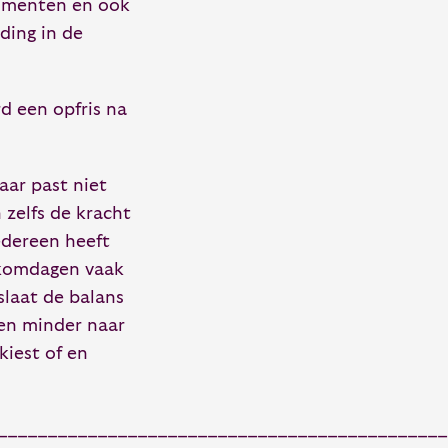
momenten en ook
ding in de
d een opfris na
aar past niet
 zelfs de kracht
edereen heeft
ugkomdagen vaak
laat de balans
 en minder naar
kiest of en
_____________________________________________