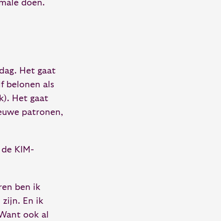
rmale doen.
dag. Het gaat
f belonen als
ak). Het gaat
ieuwe patronen,
r de KIM-
aren ben ik
zijn. En ik
 Want ook al