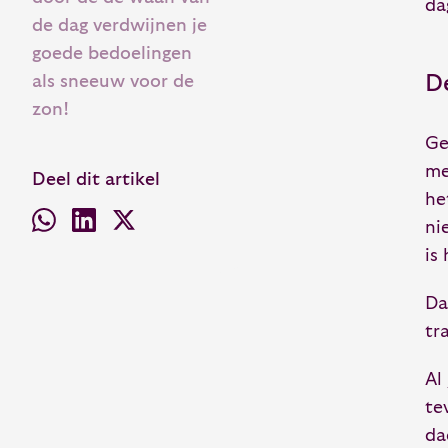
da
de dag verdwijnen je
goede bedoelingen
D
als sneeuw voor de
zon!
Ge
me
Deel dit artikel
he
ni
is
Da
tr
Al
te
da