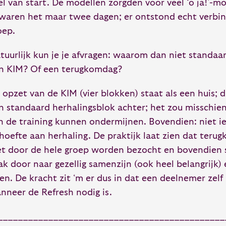
el van start. De modellen zorgden voor veel ‘o ja!’-
 waren het maar twee dagen; er ontstond echt verbin
oep.
tuurlijk kun je je afvragen: waarom dan niet standaar
n KIM? Of een terugkomdag?
 opzet van de KIM (vier blokken) staat als een huis; d
n standaard herhalingsblok achter; het zou misschien
n de training kunnen ondermijnen. Bovendien: niet i
hoefte aan herhaling. De praktijk laat zien dat ter
et door de hele groep worden bezocht en bovendien s
ak door naar gezellig samenzijn (ook heel belangrijk)
ren. De kracht zit ‘m er dus in dat een deelnemer zelf 
nneer de Refresh nodig is.
_____________________________________________