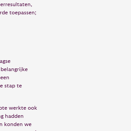
erresultaten,
erde toepassen;
aagse
belangrijke
 een
e stap te
opte werkte ook
ing hadden
 en konden we