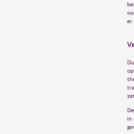
be
oo
er
Ve
Du
op
th
tr
ze
De
in
ge