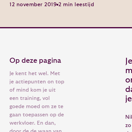
12 november 2019
2 min leestijd
Op deze pagina
J
m
Je kent het wel. Met
o
je actiepunten on top
d
of mind kom je uit
j
een training, vol
goede moed om ze te
gaan toepassen op de
Ni
werkvloer. En dan,
zo
door de de waan van