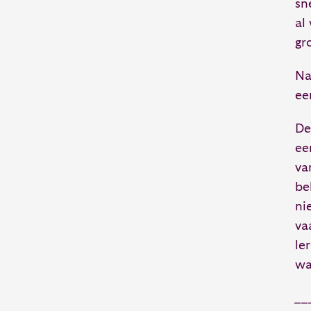
sn
al
gr
Na
ee
De
ee
va
be
ni
va
le
wa
__