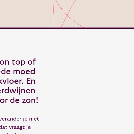
 on top of
oede moed
vloer. En
erdwijnen
or de zon!
verander je niet
dat vraagt je