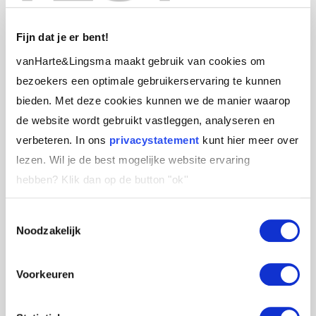
Fijn dat je er bent!
Fixeren
vanHarte&Lingsma maakt gebruik van cookies om
bezoekers een optimale gebruikerservaring te kunnen
Wat ik vaak zie, ook bij mezelf, is de neiging om
bieden. Met deze cookies kunnen we de manier waarop
te fixeren. Daarmee bedoel ik dat wij met onze
de website wordt gebruikt vastleggen, analyseren en
aandacht blijven hangen in een of twee
verbeteren. In ons
privacystatement
kunt hier meer over
aandachtsgebieden. Zo op het eerste gezicht
lezen. Wil je de best mogelijke website ervaring
zijn daar allerlei vaak plausibele redenen voor.
hebben?
Klik dan op de button "ok''
Wanneer ik echter wat meer inzoom, dan blijken
er patronen zichtbaar te worden.
Toestemmingsselectie
Noodzakelijk
Als ik bijvoorbeeld gestrest ben dan:
Voorkeuren
heb ik de neiging om gas te gaan geven op wat
ik allemaal te doen heb (TAAK),