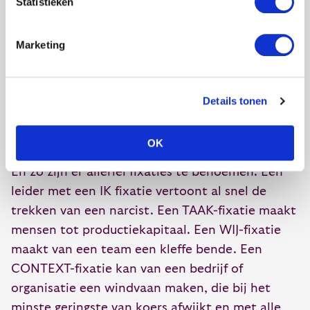
Statistieken
omdat dat zo belangrijk is voor mijn klanten
(CONTEXT),
Marketing
Ik treed uit contact en vraag daardoor geen
hulp (WIJ),
Details tonen
en ik zorg dan ook minder goed voor mezelf
(IK).
OK
En zo zijn er allerlei fixaties te benoemen. Een
leider met een IK fixatie vertoont al snel de
trekken van een narcist. Een TAAK-fixatie maakt
mensen tot productiekapitaal. Een WIJ-fixatie
maakt van een team een kleffe bende. Een
CONTEXT-fixatie kan van een bedrijf of
organisatie een windvaan maken, die bij het
minste geringste van koers afwijkt en met alle