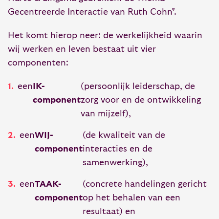
Gecentreerde Interactie van Ruth Cohn*.
Het komt hierop neer: de werkelijkheid waarin
wij werken en leven bestaat uit vier
componenten:
een
IK-
(persoonlijk leiderschap, de
component
zorg voor en de ontwikkeling
van mijzelf),
een
WIJ-
(de kwaliteit van de
component
interacties en de
samenwerking),
een
TAAK-
(concrete handelingen gericht
component
op het behalen van een
resultaat) en