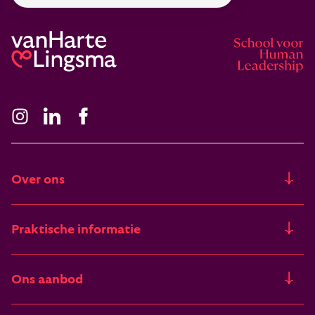
Over ons
Ons verhaal
Praktische informatie
Freia
Trainingslocaties
Ons aanbod
Artikelen & verhalen
STAP-budget
Trainingen
Deelnemers vertellen