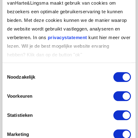
motiverende, coachende of delegerende stijl
vanHarte&Lingsma maakt gebruik van cookies om
mensen kan aansturen. Om dit effectief te doen,
bezoekers een optimale gebruikerservaring te kunnen
moet je situationeel kunnen inschatten welke
bieden. Met deze cookies kunnen we de manier waarop
interventie nodig is om anderen in beweging te
de website wordt gebruikt vastleggen, analyseren en
krijgen. Daarnaast het vermogen of de
verbeteren. In ons
privacystatement
kunt hier meer over
vaardigheid om in aanpak niet alleen boven,
lezen. Wil je de best mogelijke website ervaring
maar vooral ook naast de ander te gaan staan.
hebben?
Klik dan op de button "ok''
Dus vanuit een ondersteunde rol gezamenlijk in
Toestemmingsselectie
het werkproces op te kunnen trekken. Hiervoor
Noodzakelijk
is het belangrijk dat je de regie durft los te laten.
Heb het lef voor een andere stijl van
Voorkeuren
leidinggeven te kiezen.
Statistieken
Durf los te laten
Marketing