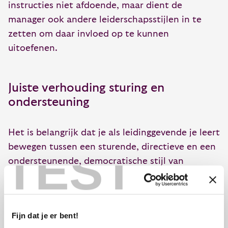
instructies niet afdoende, maar dient de
manager ook andere leiderschapsstijlen in te
zetten om daar invloed op te kunnen
uitoefenen.
Juiste verhouding sturing en
ondersteuning
Het is belangrijk dat je als leidinggevende je leert
bewegen tussen een sturende, directieve en een
TEST
ondersteunende, democratische stijl van
leidinggeven
[1]
. Dat je in staat bent om op zowel
taak- als relatiegerichte wijze richting te geven
aan het gedrag van anderen. Dat je niet alleen
Fijn dat je er bent!
vanuit een instruerende, maar ook vanuit een