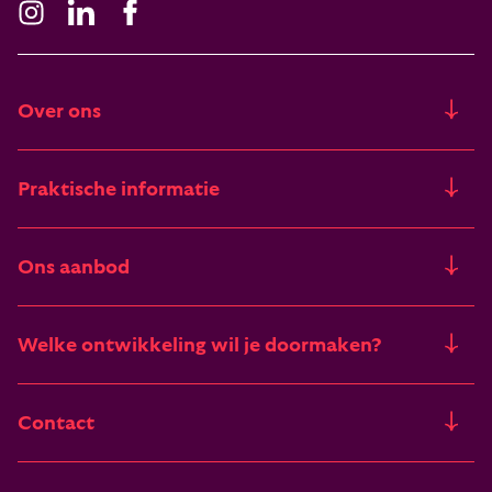
Over ons
Ons verhaal
Praktische informatie
Freia
Trainingslocaties
Ons aanbod
Artikelen & verhalen
STAP-budget
Trainingen
Deelnemers vertellen
Welke ontwikkeling wil je doormaken?
Financieringsmogelijkheden
Assessments
Vacatures
Het pad van leiderschap
Contact
Incompany
Van zelfinzicht naar zingeving
Burgemeester Haspelslaan 63