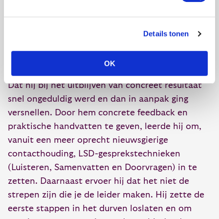
Ook de bovengenoemde jonge manager vond
het aanvankelijk lastig om zijn instruerende
aanpak los te laten en vanuit aandacht en
Details tonen
ruimte naar de ander te luisteren. Al reflecterend
op zijn handelen, kwam hij tot het inzicht dat
OK
zijn prestatiegerichtheid hem dan in de weg zat.
Dat hij bij het uitblijven van concreet resultaat
snel ongeduldig werd en dan in aanpak ging
versnellen. Door hem concrete feedback en
praktische handvatten te geven, leerde hij om,
vanuit een meer oprecht nieuwsgierige
contacthouding, LSD-gesprekstechnieken
(Luisteren, Samenvatten en Doorvragen) in te
zetten. Daarnaast ervoer hij dat het niet de
strepen zijn die je de leider maken. Hij zette de
eerste stappen in het durven loslaten en om