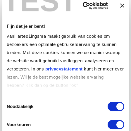
TEST
ontmoetingen online of blended (deels
online/live) toch vorm kunnen geven. Dit om het
contact met elkaar te behouden en juist nu het
Fijn dat je er bent!
leren te blijven stimuleren. Maar goed, zover is
vanHarte&Lingsma maakt gebruik van cookies om
het nu nog niet.
bezoekers een optimale gebruikerservaring te kunnen
We hopen dat de aankomende periode voor
bieden. Met deze cookies kunnen we de manier waarop
jullie allemaal een moment is om tot rust te
de website wordt gebruikt vastleggen, analyseren en
komen, te reflecteren en wellicht ook in
verbeteren. In ons
privacystatement
kunt hier meer over
moderne vormen de nabijheid met elkaar te
lezen. Wil je de best mogelijke website ervaring
ervaren. Om zo straks een gezond en leerzaam
hebben?
Klik dan op de button "ok''
2021 te kunnen starten.
Toestemmingsselectie
Heb je vragen? Neem gerust contact met ons op
Noodzakelijk
of
klik hier
voor meer informatie over hoe wij in
coronatijd trainen.
Voorkeuren