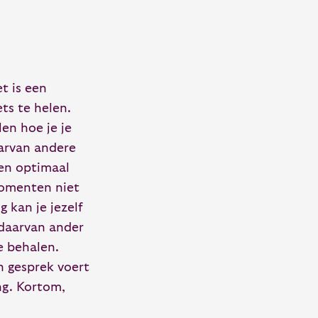
et is een
ets te helen.
en hoe je je
arvan andere
ven optimaal
momenten niet
g kan je jezelf
 daarvan ander
e behalen.
n gesprek voert
ng. Kortom,