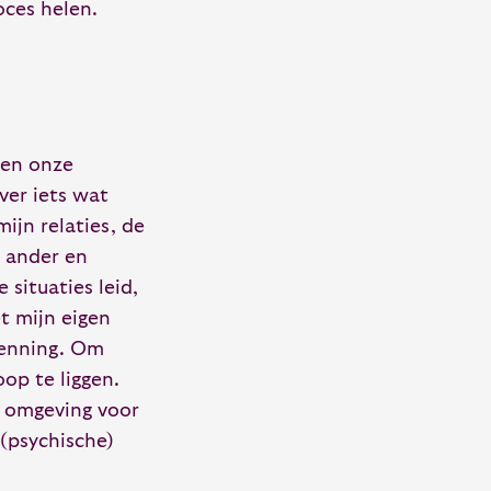
oces helen.
 en onze
over iets wat
mijn relaties, de
n ander en
situaties leid,
t mijn eigen
kenning. Om
op te liggen.
ge omgeving voor
 (psychische)