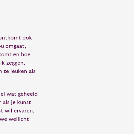
n ontkomt ook
jou omgaat,
 komt en hoe
ik zeggen,
 te jeuken als
etsel wat geheeld
 als je kunst
ht wil ervaren,
 we wellicht