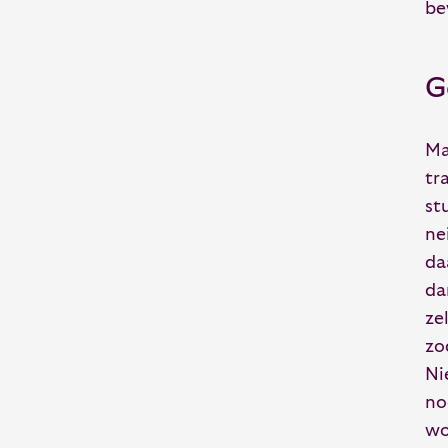
be
G
Ma
tr
st
ne
da
da
ze
zo
Ni
no
wo