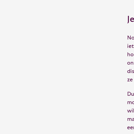
J
No
ie
ho
on
di
ze
Du
mo
wi
ma
ee