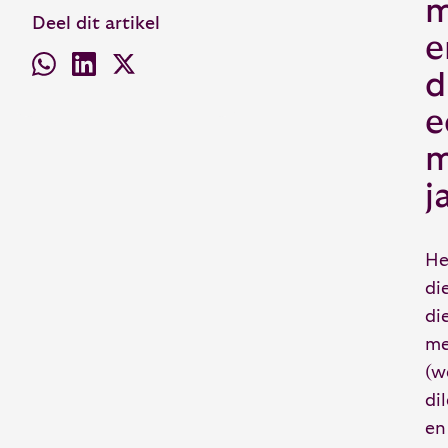
m
Deel dit artikel
e
d
e
m
j
He
di
di
me
(w
di
en