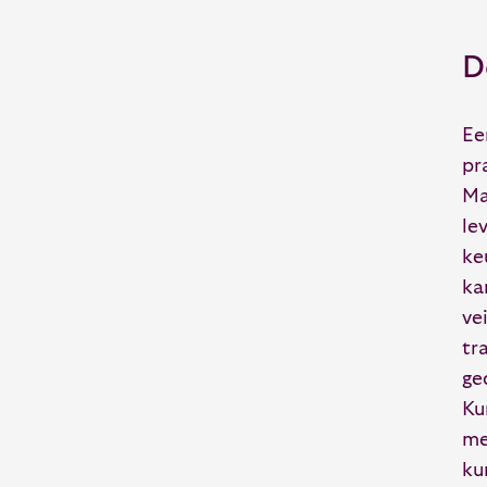
D
Ee
pr
Ma
le
ke
ka
ve
tr
ge
Ku
me
ku