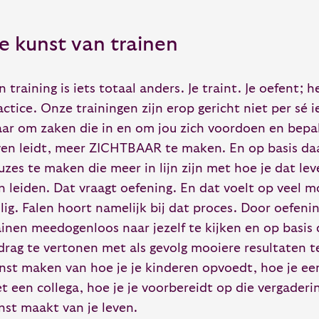
e kunst van trainen
n training is iets totaal anders. Je traint. Je oefent; h
actice. Onze trainingen zijn erop gericht niet per sé i
ar om zaken die in en om jou zich voordoen en bepal
ven leidt, meer ZICHTBAAR te maken. En op basis da
uzes te maken die meer in lijn zijn met hoe je dat le
n leiden. Dat vraagt oefening. En dat voelt op veel 
ilig. Falen hoort namelijk bij dat proces. Door oefenin
ainen meedogenloos naar jezelf te kijken en op basis
drag te vertonen met als gevolg mooiere resultaten t
nst maken van hoe je je kinderen opvoedt, hoe je ee
t een collega, hoe je je voorbereidt op die vergaderi
nst maakt van je leven.