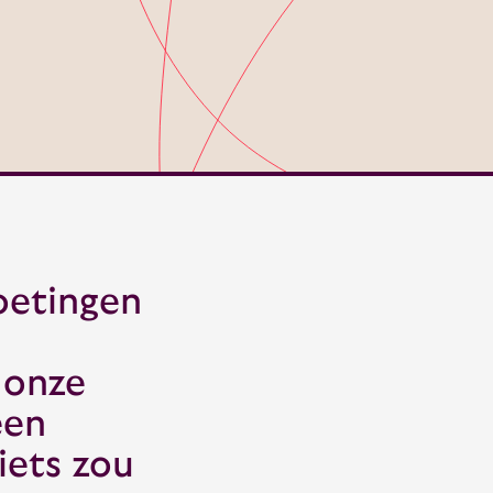
oetingen
 onze
een
iets zou