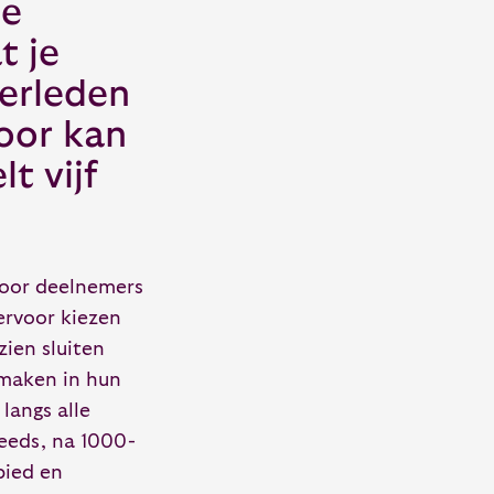
ie
t je
verleden
oor kan
t vijf
voor deelnemers
ervoor kiezen
zien sluiten
 maken in hun
langs alle
teeds, na 1000-
bied en