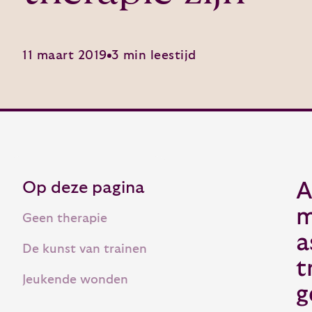
11 maart 2019
3 min leestijd
Op deze pagina
A
m
Geen therapie
a
De kunst van trainen
t
Jeukende wonden
g