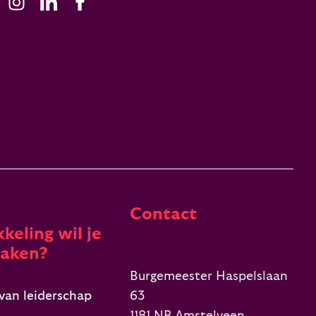
Contact
keling wil je
aken?
Burgemeester Haspelslaan
van leiderschap
63
1181 NB Amstelveen