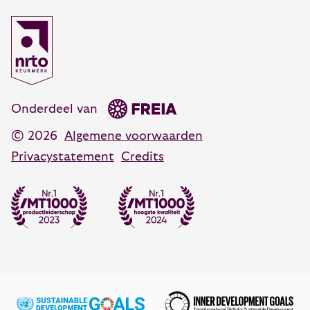
088 55 60 300
Coachen, adviseren en veranderen
Opleidingsadvies
Daring designs
088 55 60 350
advies@vanhartelingsma.nl
Onderdeel van
© 2026
Algemene voorwaarden
Privacystatement
Credits