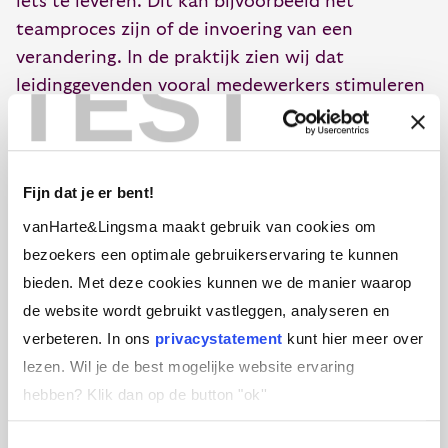
iets te leveren. Dit kan bijvoorbeeld het
teamproces zijn of de invoering van een
verandering. In de praktijk zien wij dat
TEST
leidinggevenden vooral medewerkers stimuleren
om vanuit de taak en vanuit samenwerking
inspanningen te leveren om concrete resultaten
neer te zetten. Gevraagd om te reflecteren op
Fijn dat je er bent!
hun handelen, wordt vaak aangegeven dat
inspanningen worden geleverd om vanuit een
vanHarte&Lingsma maakt gebruik van cookies om
inlevende, begripvolle aanpak het gedrag van de
bezoekers een optimale gebruikerservaring te kunnen
ander te beïnvloeden. Dat geprobeerd wordt om
bieden. Met deze cookies kunnen we de manier waarop
gesignaleerde problemen vlot inhoudelijk te
de website wordt gebruikt vastleggen, analyseren en
doorgronden en (ontwikkel)behoeften te
verbeteren. In ons
privacystatement
kunt hier meer over
achterhalen. Vaak denken leidinggevenden dat
lezen. Wil je de best mogelijke website ervaring
zij op een coachende, verbindende manier
hebben?
Klik dan op de button "ok''
richting geven aan het functioneren van
Toestemmingsselectie