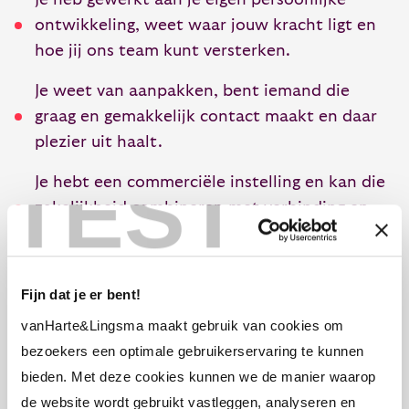
ontwikkeling, weet waar jouw kracht ligt en
hoe jij ons team kunt versterken.
Je weet van aanpakken, bent iemand die
graag en gemakkelijk contact maakt en daar
plezier uit haalt.
TEST
Je hebt een commerciële instelling en kan die
zakelijkheid combineren met verbinding en
bezieling.
Je hebt ervaring met het vastleggen van
Fijn dat je er bent!
klantcontacten in systemen.
vanHarte&Lingsma maakt gebruik van cookies om
Je voelt je prettig in een klein team waar je op
bezoekers een optimale gebruikerservaring te kunnen
informele manier met elkaar omgaat.
bieden. Met deze cookies kunnen we de manier waarop
de website wordt gebruikt vastleggen, analyseren en
Je hebt een gezonde dosis humor.