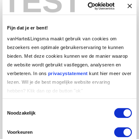
TEST
Wat wil er in jou misschien wél spreken?
Wie mag jij worden als leider, als je niets hoeft
te verbergen?
Fijn dat je er bent!
vanHarte&Lingsma maakt gebruik van cookies om
Een kleine oefening.
bezoekers een optimale gebruikerservaring te kunnen
bieden. Met deze cookies kunnen we de manier waarop
Vandaag, één moment.
Neem in een gesprek 10
de website wordt gebruikt vastleggen, analyseren en
seconden voordat je antwoord geeft. Niet om
verbeteren. In ons
privacystatement
kunt hier meer over
een slimme reactie te formuleren, maar om echt
lezen. Wil je de best mogelijke website ervaring
te voelen wat jouw waarheid is.
hebben?
Klik dan op de button "ok''
Klein. En radicaal.
Toestemmingsselectie
Noodzakelijk
FAQ
Voorkeuren