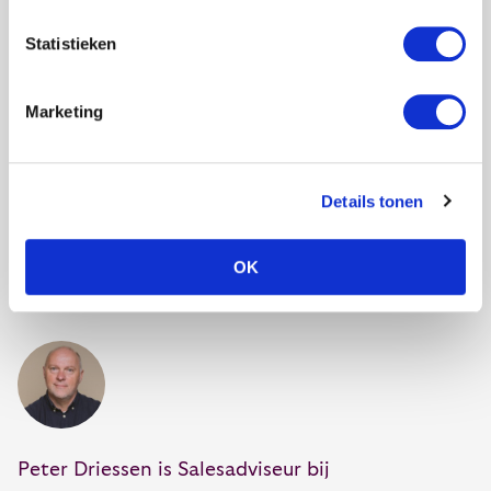
Statistieken
Wat is menselijk leiderschap?
Marketing
Wat is situationeel leiderschap?
Wat is invloed?
Details tonen
OK
Peter Driessen is Salesadviseur bij